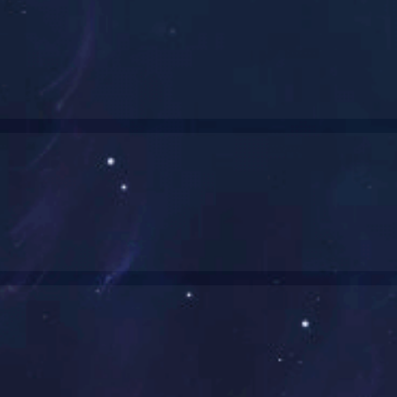
在线-乐鱼在线(中国) 线材
线材乐鱼在线-乐鱼在线(