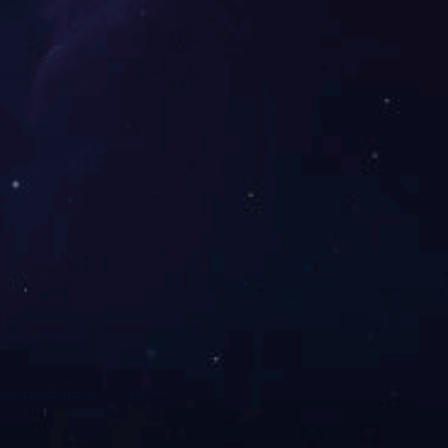
应用方案
研发智造
品质管理
新闻资讯