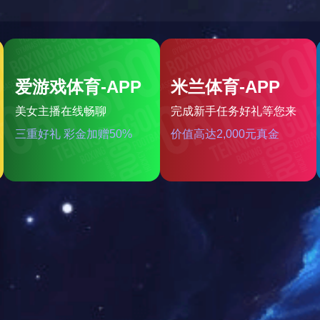
UL1581标准，不含PH3，硬度50A--100A，雾面效果，良好的电气绝