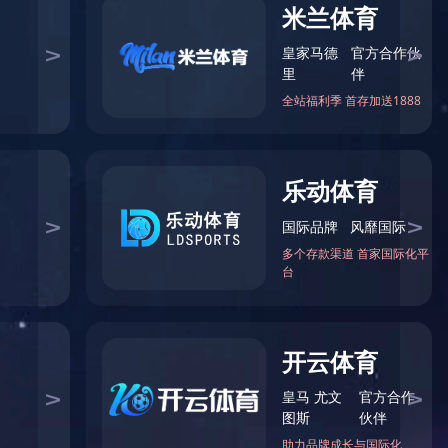
中国)
弹力管乐鱼在线-乐鱼在线(中国)