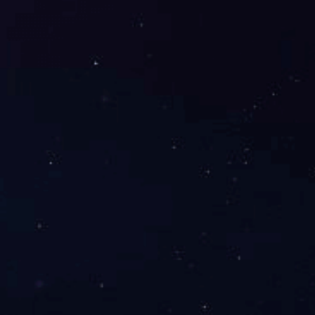
快捷导航
联系方式