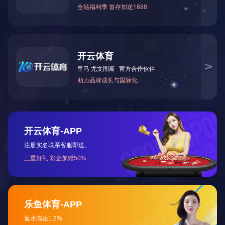
花洒喷头乐鱼在线-乐鱼在线(中国)
Kanplon 乐鱼在线-乐鱼在线(中国) TS级为优良级，硬度10A-100A，包胶
PP、PE或单独成型，耐刮，雾面效果，手感舒适，应用于婴儿车轮、文具
用品、玩具、运动水壶、潜水用品等。
查看详情+