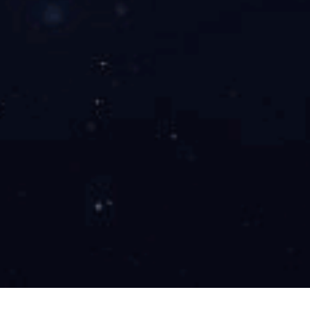
鞋大底乐鱼在线-乐鱼在线(中国)
Kanplon 乐鱼在线-乐鱼在线(中国) TA级为功能级，硬度45A-100A，包胶
ABS、PC、PA、AS等双色射出成型，耐磨、耐刮，手感舒适，雾面效果，
耐老化、耐化学性佳，产品应用于温度计、仪表壳、蓝牙耳...
查看详情+