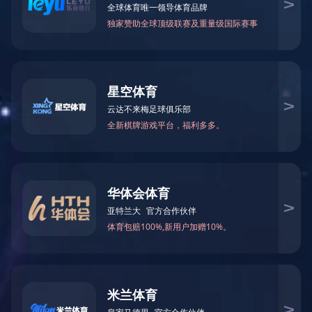
电线电缆乐鱼在线-乐鱼在线(中国)
成人用品乐鱼在线-乐鱼在线(中国)
工具配件乐鱼在线-乐鱼在线(中国)
汽车部件乐鱼在线-乐鱼在线(中国)
家用电器乐鱼在线-乐鱼在线(中国)
APPLICATION SCHEME
生活用品乐鱼在线-乐鱼在线(中国) 应用
方案