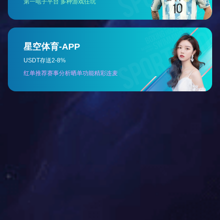
100A,SBS材质，用于改性PP、ABS、PS等增韧效果，可包胶PS、AS，一
般之耐侯性，产品适合于室内使用,产品应用于冰...
查看详情+