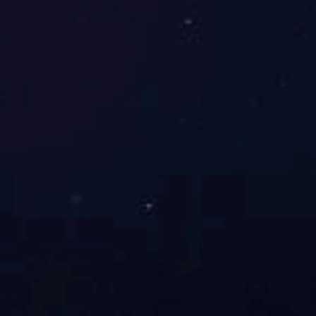
一体洞洞鞋乐鱼在线-乐鱼在线(中国)
Kanplon 乐鱼在线-乐鱼在线(中国) TS级为优良级，硬度10A-100A，包胶
PP、PE或单独成型，耐刮，雾面效果，手感舒适，应用于婴儿车轮、文具
用品、玩具、运动水壶、潜水用品等。
查看详情+