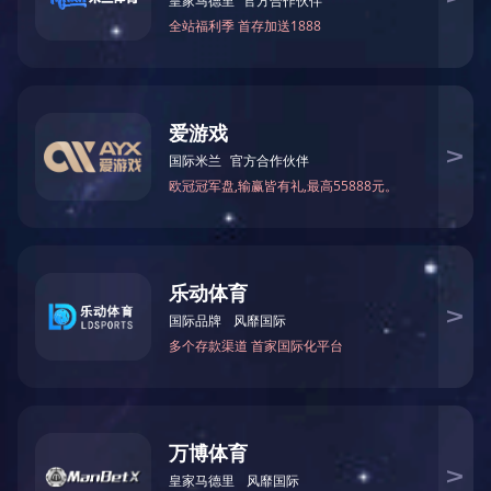
研发团队
拥有5名具有十年乐鱼在线-乐鱼在线(中国) 行业研发经验的高级研

发工程师，其中硕士两名，多名中级研发工程工程师。
持续聚焦乐
鱼在线-乐鱼在线(中国) 材料基础到应用的全链路的技术创新，
目前
整体研发能力紧跟行业发展前沿，部分技术推动业界发展。