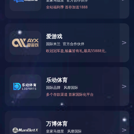
厨房用品乐鱼在线-乐鱼在线(中国)
Kanplon 乐鱼在线-乐鱼在线(中国) TA级为功能级，硬度45A-100A，包胶
ABS、PC、PA、AS等双色射出成型，耐磨、耐刮，手感舒适，雾面效果，
耐老化、耐化学性佳，产品应用于温度计、仪表壳、蓝牙耳...
查看详情+