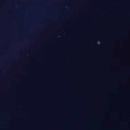
螺丝刀乐鱼在线-乐鱼在线(中国)
Kanplon 系列 乐鱼在线-乐鱼在线(中国) TA级为功能级，硬度45A-100A，
包胶ABS、PC、PA、AS等双色射出成型，耐磨、耐刮，手感舒适，雾面效
果，耐老化、耐化学性佳，产品应用于温度计、仪表壳、蓝...
查看详情+