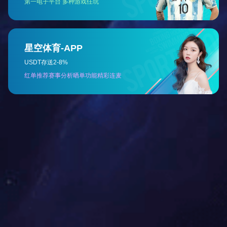
包胶ABS、PC、PA、AS等双色射出成型，耐磨、耐刮，手感舒适，雾面效
果，耐老化、耐化学性佳，产品应用于温度计、仪表壳、蓝...
查看详情+