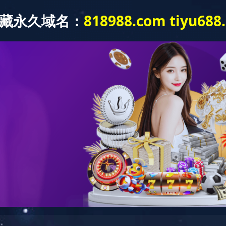
线-乐鱼在线(中国)
核心产品
客户应用
研发智造
品质管理
新
鱼在线(中国)
器乐鱼在线-乐鱼在线(中国) 