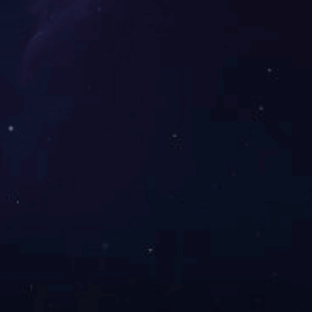
应用方案
研发智造
品质管理
新闻资讯