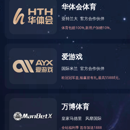
厨房用品乐鱼在线-乐鱼在线(中国)
刮水
材料特点