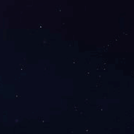
快捷导航
联系方式