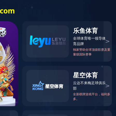
134-2096-9623
闻资讯
关于我们
联系合作
返回上级

应用方案