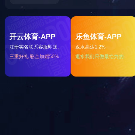
Kanplon 系列 乐鱼在线-乐鱼在线(中国) TA级为功能
仪表壳、蓝牙耳挂、电动工具手柄等。
相关产品