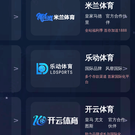
中国)
螺丝刀乐鱼在线-乐鱼在线(中国)