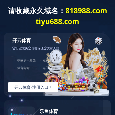

乐鱼在线
科技创新，重塑美好
乐鱼在线-乐鱼在线(中国)
TPR
TPV
TPU