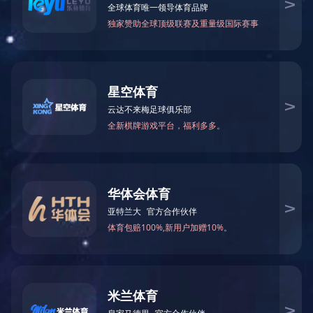


TPU注塑料
产品概述：
Kanplon TPU级热塑性聚氨酯TPU材料，硬度70A-71D，良好的强
度和透明性、耐磨，可包胶ABS、PC或单独成型。产品应用于溜冰
鞋轮、宠物玩具、数据线接口盖等。


领取样品
应用方案
咨询热线：
134-2096-9623