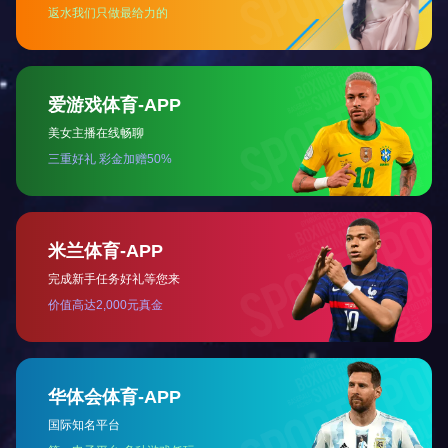
数据线乐鱼在线-乐鱼在线(中国) 原料
食品密封盖乐鱼在线-乐鱼在线(中国)
打蛋器乐鱼在线-乐鱼在线(中国)
厨房用品乐鱼在线-乐鱼在线(中国)
ONLINE MESSAGE
在线留言
提交您的需求，我们将安排专业人员联系您提供服务