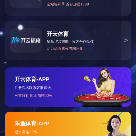
tpe材料水果篮
食品级雪糕勺乐鱼在线-乐鱼在线(中国)
衣架乐鱼在线-乐鱼在线(中国) 材料
折叠盆乐鱼在线-乐鱼在线(中国)