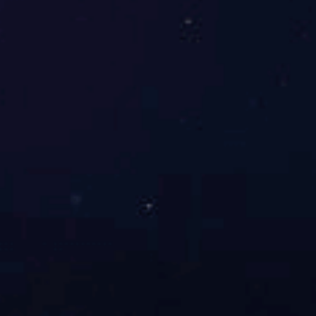
乐鱼在线-乐鱼在线(中国) 材料的流动性，该如何调节?
乐鱼在线-乐鱼在线(中国) 材料作为一种兼具橡胶弹性与塑料加工性能的热塑性
弹性体，其流动性直接影响成型效率、制品质...
2026-03-16