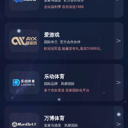
回收后的乐鱼在线-乐鱼在线(中国) 材料通常仍能保持较好
的弹性，这得益于其独特的材料特性与科学的回收工艺。以下是
具体分析：
一、材料特性：热塑性结构奠定弹性基础
乐鱼在线-乐鱼在线(中国) 材料是一种兼具橡胶弹性与塑料
加工性的高分子材料，其分子结构呈线性或轻度交联状态。这种