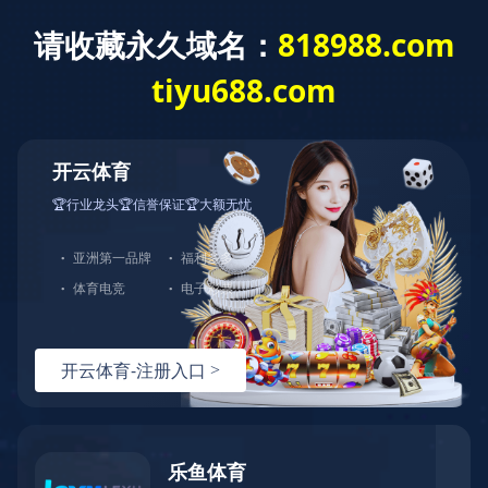

乐鱼在线
乐鱼在线-乐鱼在线(中国)
→
新闻资讯
→
技术百科

返回上级
回收后的乐鱼在线-乐鱼在线(中国) 材料，还
能保持弹性吗?
责任编辑：广东力塑乐鱼在线-乐鱼在线(中国)
发布日期：2025-12-
15
文章标签：乐鱼在线-乐鱼在线(中国) 材料
摘要
在环保与可持续发展成为全球共识的今天，材料回收再利