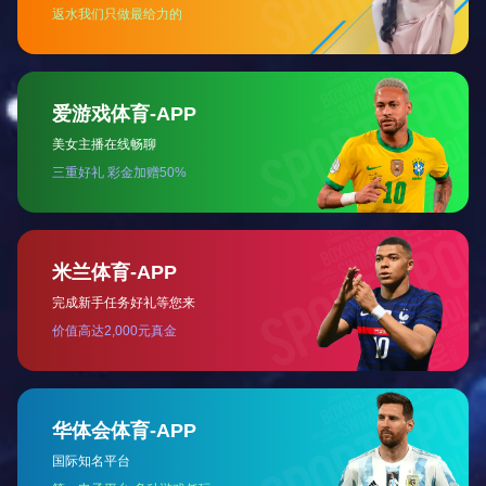
通过化学分解或热解将废旧乐鱼在线-乐鱼在线(中国) 材料
中的高分子链断裂成较小分子片段，再加工形成新乐鱼在线-乐
鱼在线(中国) 材料。此方法对原料要求低，能处理复杂复合材
料，且回收后材料性能更优。例如，含多种成分的复合乐鱼在
线-乐鱼在线(中国) 通过化学回收可分离出纯净组分，重新合成
高性能乐鱼在线-乐鱼在线(中国) ，弹性恢复效果显著。
三、实际应用：弹性稳定性经得起验证
(1)汽车领域
：
乐鱼在线-乐鱼在线(中国) 材料因轻量化、耐候性及可回收
性，广泛应用于汽车密封条、减震部件等。回收的汽车乐鱼在
线-乐鱼在线(中国) 废料经处理后，仍能保持良好弹性，满足密
封、减震等性能要求，促进循环经济发展。
(2)日用品领域：
乐鱼在线-乐鱼在线(中国) 材料的瑜伽垫、玩具等制品回收