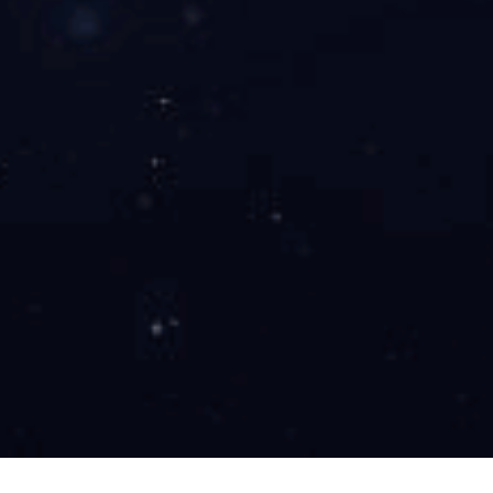
乐鱼在线-乐鱼在线(中国) 材料
材料乐鱼在线-乐鱼在线(中国)
乐鱼在线-乐鱼在线(中国) 包胶料