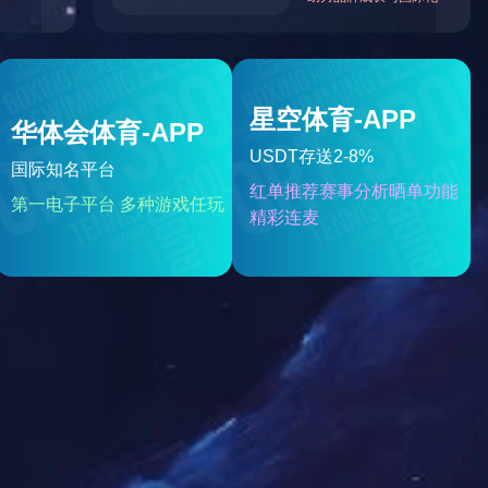
件、牙刷手柄、地毯等 。
具、运动水壶、潜水用品等。
化、耐化学性佳，产品应用于温度计、仪表壳、蓝牙耳挂、电动工具
，产品应用于成人用品、医疗器械配件、潜水眼镜、玩具等。