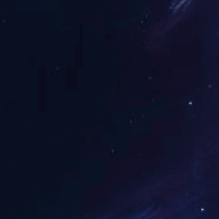
儿童牙刷乐鱼在线-乐鱼在线(中国)
卷尺乐