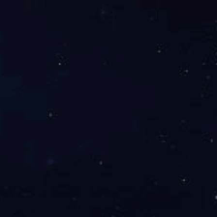
快捷导航
联系方式