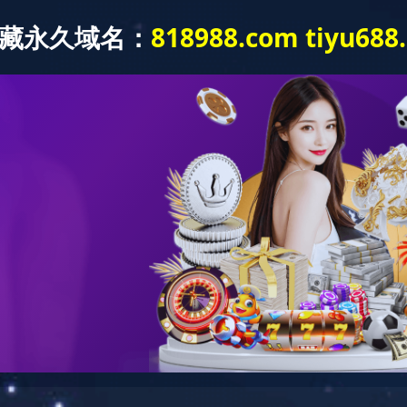
线-乐鱼在线(中国)
核心产品
客户应用
研发智造
品质管理
新
国)
乐鱼在线-乐
产品概述：
Kanplon TZ级为一般级
震垫、止滑件、箱包配件、自行