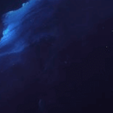
中国)
生活用品乐鱼在线-乐鱼在线(中国)