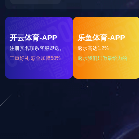
产品介绍
Kanplon TZ级为一般级，硬度0A-100A，雾面效果，
Kanplon TS级为优良级，硬度10A-100A，包胶P
Kanplon TA级为功能级，硬度45A-100A，包胶A
手柄等。
Kanplon TC级透明卫生级，硬度0A-100A，达食品
应用方案