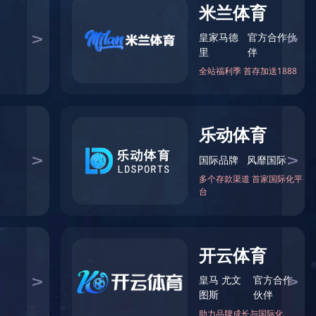
、PE或单独成型，耐刮，雾面效果，手感舒适，应用于婴儿车轮、文具用
 Kanplon TA级为功能级，硬度45A-100A，包胶ABS...

应用方案
96-9623