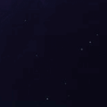
线(中国)
手套乐鱼在线-乐鱼在线(中国)