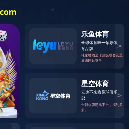
134-2096-9623
闻资讯
关于我们
联系合作
返回上级

鱼在线(中国) 塑胶原料
，硬度0A-100A，雾面效果，可包胶PP、PS或单独射出成型，应用于减
车配件、牙刷手柄、地毯等 。 Kanplon TS级为优良级，硬度