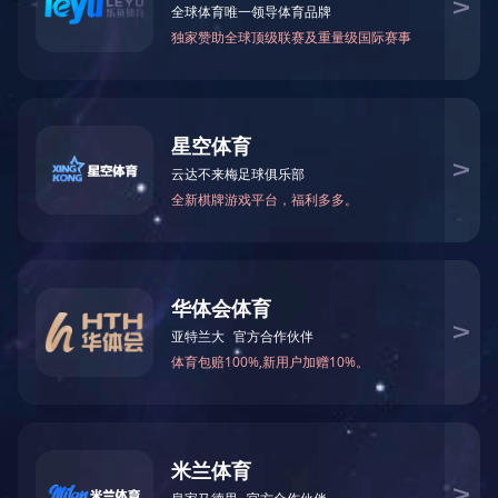
在线-乐鱼在线
线-乐鱼在线(中
乐鱼在线(中国)
鱼在线(中国) 材
(中国)
国)
料


材料特点
Kanplon 乐鱼在线-乐鱼在线(中国) TZ级为一般级，硬度0A-
100A，雾面效果，可包胶PP、PS或单独射出成型，应用于减震
垫、止滑件、箱包配件、自行车配件、牙刷手柄、地毯等 。
相关产品