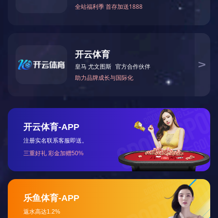
时，合理添加耐油助剂也十分关键，如含氟聚合物，其极性氟原
子与非极性油分子极性差异大，添加适量后可在材料内部形成物
理屏障，显著降低油渗透速率。此外，控制易迁移添加剂的使用
也不容忽视，减少低黏度润滑剂的添加量，可避免其在油环境中
渗出，从而提升材料的耐油稳定性。
2、加工工艺优化：
加工工艺对乐鱼在线-乐鱼在线(中国) 弹性体材料的耐油性
有着直接影响。在温度控制方面，需精准设定加工温度，避免温
度过高导致材料热降解，引发添加剂渗出和分子链断裂。例如，
SEBS基乐鱼在线-乐鱼在线(中国) 弹性体材料的加工温度应严格
控制在适宜范围内，以保证材料的性能稳定。模具与注塑参数的
优化同样重要，均匀的模具冷却水道设计可使模具温度波动小，
减少制品内部应力。注塑时，合理调整注射速度、保压压力和保
压时间，能确保乐鱼在线-乐鱼在线(中国) 弹性体材料充分塑化
且填充满模腔，提升制品的尺寸稳定性，进而增强其耐油性。此
外，采用交联技术，如过氧化物交联或辐射交联，可构建乐鱼在
线-乐鱼在线(中国) 弹性体材料的三维网状结构，有效抑制油环
境下的溶胀。