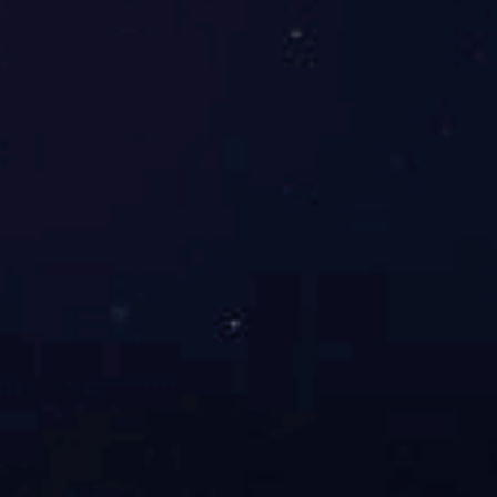
相关推荐
乐鱼在线-乐鱼在线(中国) 原材料
乐鱼在线-乐鱼在线(中国) 塑胶原料