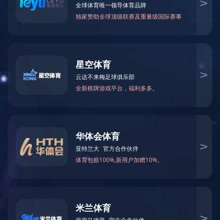
加工性能和环保特性，广泛应用于汽车、电子、医疗等领
域。然而，受光、热、氧、化学介质等因素影响，乐鱼在
线-乐鱼在线(中国) 弹性体材料易发生老化反应，导致分子
链断裂、交联度变化，最终表现为变硬、变脆、失去弹
性，严重影响产品寿命与安全性。如何有效防止乐鱼在线-
乐鱼在线(中国) 弹性体材料老化变脆，成为行业关注的焦
点。
乐鱼在线-乐鱼在线(中国) 弹性体材料凭借其优异的弹性、
加工性能和环保特性，广泛应用于汽车、电子、医疗等领域。然
而，受光、热、氧、化学介质等因素影响，乐鱼在线-乐鱼在线
(中国) 弹性体材料易发生老化反应，导致分子链断裂、交联度变
化，最终表现为变硬、变脆、失去弹性，严重影响产品寿命与安
全性。如何有效防止乐鱼在线-乐鱼在线(中国) 弹性体材料老化
变脆，成为行业关注的焦点。那么您知道如何防止
乐鱼在线-乐
鱼在线(中国) 弹性体材料
出现老化变脆吗?下面广东力塑小编为
您介绍：