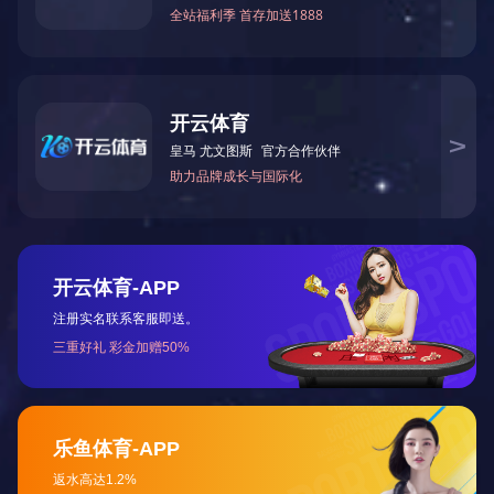
一、材料设计
(1)基材选择：优先选用氢化型基材(如SEBS、TPV)，其分
子链中双键含量低，抗光氧老化性能显著优于非氢化型(如
SBS)，可有效减少紫外线引发的自由基反应。
(2)抗老化剂添加：主抗氧剂(如受阻酚类1010)通过捕获自
由基终止链式反应，辅助抗氧剂(如亚磷酸酯类168)分解氢过氧
化物，二者复配可提升抗热氧老化效率30%以上;紫外线吸收剂
(如UV-327)可屏蔽或吸收紫外光能量，防止光引发降解;耐油剂
(如聚异丁烯)则能增强分子链的化学稳定性，抵御溶剂侵蚀。通
过科学配比，可显著延长乐鱼在线-乐鱼在线(中国) 弹性体材料
的“抗老化寿命”。
二、加工控制
(1)温度管理：乐鱼在线-乐鱼在线(中国) 弹性体材料的注塑
温度应严格控制在180-220℃，避免温度过高导致分子链断裂或
温度过低引发填充不足和内部应力;同时，需缩短物料在料筒内
的停留时间(建议≤5分钟)，减少热氧降解风险。