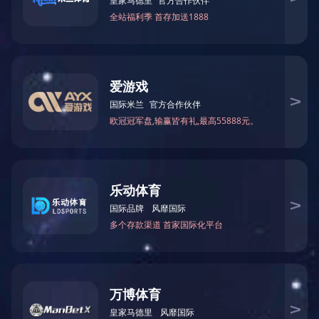
乐鱼在线-乐鱼在线(中国) 材料本身不会释放甲醛，其核心
原因可从材料特性、权威检测及实际应用场景三方面验证：