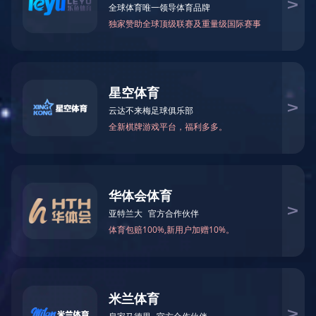
注的焦点。甲醛，作为一种常见的有害物质，广泛存在于
装修材料、家具等产品中，长期接触可能对人体健康造成
严重危害，如引发呼吸道疾病、过敏反应，甚至增加患癌
风险。而乐鱼在线-乐鱼在线(中国) 材料，作为材料领域一
颗耀眼的新星，凭借其独特的性能和广阔的应用前景，吸
引了无数目光。不过，也有不少的朋友都在担心其存在甲
醛问题。
在当今追求健康与环保的时代，材料的安全性成为人们关注
的焦点。甲醛，作为一种常见的有害物质，广泛存在于装修材
料、家具等产品中，长期接触可能对人体健康造成严重危害，如
引发呼吸道疾病、过敏反应，甚至增加患癌风险。而乐鱼在线-
乐鱼在线(中国) 材料，作为材料领域一颗耀眼的新星，凭借其独
特的性能和广阔的应用前景，吸引了无数目光。不过，也有不少
的朋友都在担心其存在甲醛问题。那么
乐鱼在线-乐鱼在线(中国)
材料
是否会释放甲醛吗?下面力塑小编为您介绍：