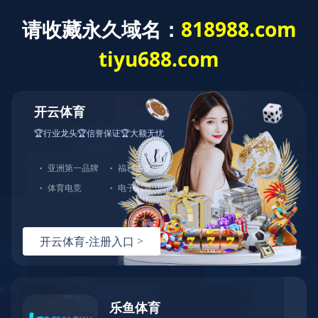

乐鱼在线
乐鱼在线-乐鱼在线(中国)
→
新闻资讯
→
技术百科

返回上级
乐鱼在线-乐鱼在线(中国) 材料是否会释放甲
醛?
责任编辑：广东力塑乐鱼在线-乐鱼在线(中国)
发布日期：2026-01-
05
文章标签：乐鱼在线-乐鱼在线(中国) 材料
摘要
在当今追求健康与环保的时代，材料的安全性成为人们关