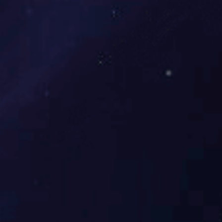
TPR原料加工过程中，如何提高表面质量?
2026-05-13
如何提升乐鱼在线-乐鱼在线(中国) 原料的透光率?
2026-05-11
TPR材料加工过程中，如何避免产生气泡?
2026-05-08
乐鱼在线-乐鱼在线(中国) 材料的加工温度范围是多少?
2026-05-06
相关推荐