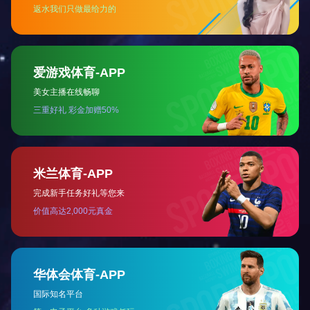
折叠盆乐鱼在线-乐鱼在线(中国)
食品密封盖乐鱼在线-乐鱼在线(中国)
打蛋器乐鱼在线-乐鱼在线(中国)
刮水条乐鱼在线-乐鱼在线(中国)
ONLINE MESSAGE
在线留言
提交您的需求，我们将安排专业人员联系您提供服务