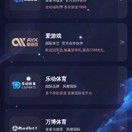
相关产品
乐鱼在线-乐鱼在线(中国) 弹性体料
ONLINE MESSAGE
在线留言
提交您的需求，我们将安排专业人员联系您提供服务