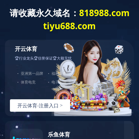

乐鱼在线
乐鱼在线-乐鱼在线(中国)
→
客户应用
→
家用电器乐鱼在线-

返回上级
乐鱼在线(中国)
家用电器乐鱼在线-乐鱼在线(中
国) 应用方案
厨房用品乐鱼在
刮水条乐鱼在线-
打蛋器乐鱼在线-
螺丝刀乐鱼在线-
洗