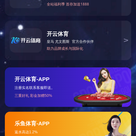
玩具车轮胎乐鱼在线-乐鱼在线(中国) 原料
玩具轮胎皮乐鱼在线-乐鱼在线(中国)
电动工具包胶乐鱼在线-乐鱼在线(中国)
工具配件乐鱼在线-乐鱼在线(中国) 料 (2)