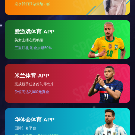
免充气轮胎乐鱼在线-乐鱼在线(中国)
方向盘tpr胶料
汽车配件乐鱼在线-乐鱼在线(中国)
汽车雨刮乐鱼在线-乐鱼在线(中国)
ONLINE MESSAGE
在线留言
提交您的需求，我们将安排专业人员联系您提供服务