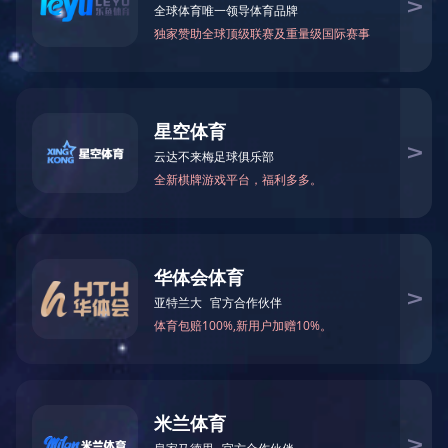


TPU原材料
产品概述：
Kanplon TPU级热塑性聚氨酯TPU材料，硬度70A-71D，良好的强
度和透明性、耐磨，可包胶ABS、PC或单独成型。产品应用于溜冰
鞋轮、宠物玩具、数据线接口盖等。


领取样品
应用方案
咨询热线：
134-2096-9623