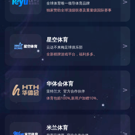
线-乐鱼在线(中
在线-乐鱼在线
鱼在线(中国) 材
鱼在线(中国)
鱼
国)
(中国)
料


材料特点
Kanplon 系列 乐鱼在线-乐鱼在线(中国) TA级为功能级，硬度
45A-100A，包胶ABS、PC、PA、AS等双色射出成型，耐磨、
耐刮，手感舒适，雾面效果，耐老化、耐化学性佳，产品应用于
温度计、仪表壳、蓝牙耳挂、电动工具手柄等。