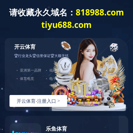

乐鱼在线
乐鱼在线-乐鱼在线(中国)
→
客户应用
→
工具配件乐鱼在线-

返回上级
乐鱼在线(中国)
工具配件乐鱼在线-乐鱼在线(中
国) 应用方案
仪表套子乐鱼在
仪表壳包胶乐鱼
握把乐鱼在线-乐
握把乐鱼在线-乐
配