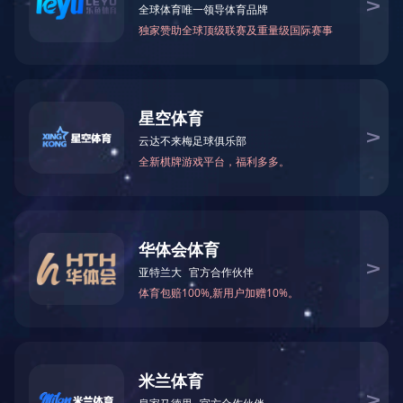
线-乐鱼在线(中
在线-乐鱼在线
鱼在线(中国) 材
鱼在线(中国)
鱼
国)
(中国)
料


材料特点
Kanplon 系列 乐鱼在线-乐鱼在线(中国) TZ级为一般级，硬度
0A-100A，雾面效果，可包胶PP、PS或单独射出成型，应用于
减震垫、止滑件、箱包配件、自行车配件、牙刷手柄、地毯等
。