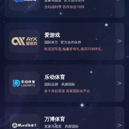
产品介绍
Kanplon TPU级热塑性聚氨酯TPU材料，硬度70A-71D，良好的
强度和透明性、耐磨，可包胶ABS、PC或单独成型。产品应用
于溜冰鞋轮、宠物玩具、数据线接口盖等。
应用方案