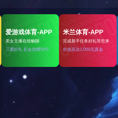
级，硬度45A-100A，包胶ABS、PC、PA、AS等双色射出成型，耐磨、