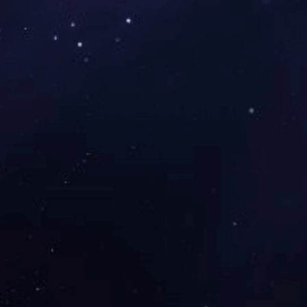
提交您的需求，我们将安排专业人员联系您提供服务
乐鱼在线-乐鱼在线(中国) 样品与

免费领取
核心产品
客户应用