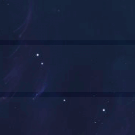
包胶乐鱼在线-乐鱼在线(中国)
握把乐鱼在线-乐鱼在线(中国