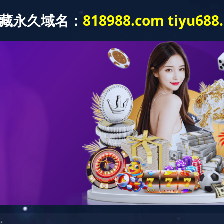
线-乐鱼在线(中国)
核心产品
客户应用
研发智造
品质管理
新
鱼在线(中国)
件乐鱼在线-乐鱼在线(中国) 