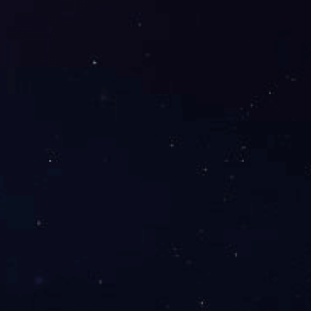
快捷导航
联系方式