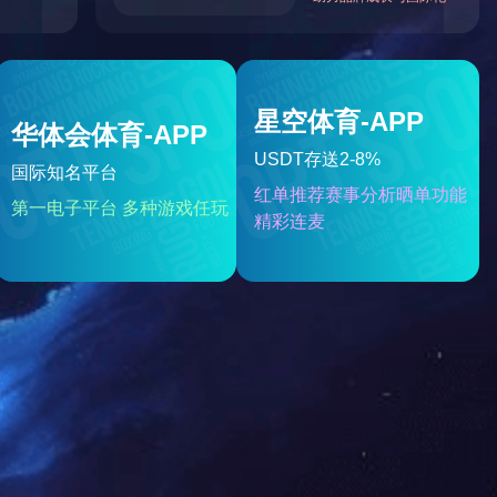
耐刮，手感舒适，雾面效果，耐老化、耐化学性佳，产品应用于温度计、