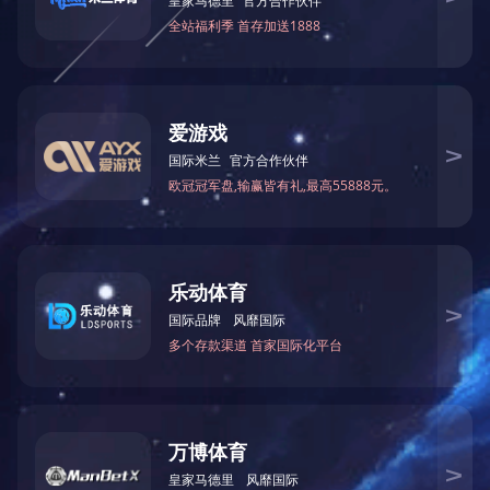
相关产品
乐鱼在线-乐鱼在线(中国) 弹性体料
ONLINE MESSAGE
在线留言