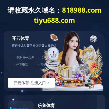

乐鱼在线
乐鱼在线-乐鱼在线(中国)
→
客户应用
→
工具配件乐鱼在线-

返回上级
乐鱼在线(中国)
工具配件乐鱼在线-乐鱼在线(中
国) 应用方案
仪表套子乐鱼在
仪表壳包胶乐鱼
握把乐鱼在线-乐
握把乐鱼在线-乐
配