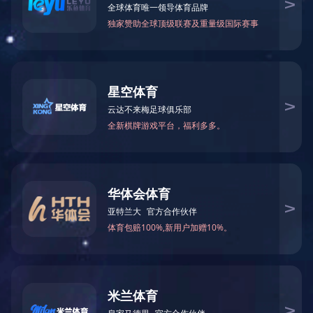


TPU弹性体料
产品概述：
Kanplon TPU级热塑性聚氨酯TPU材料，硬度70A-71D，良好的强
度和透明性、耐磨，可包胶ABS、PC或单独成型。产品应用于溜冰
鞋轮、宠物玩具、数据线接口盖等。


领取样品
应用方案
咨询热线：
134-2096-9623