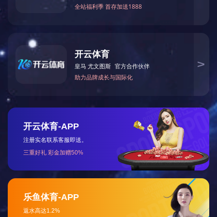
狗狗嘴套乐鱼在线-乐鱼在线(中国)
玩具公仔乐鱼在线-乐鱼在线(中国)
玩具轮胎皮乐鱼在线-乐鱼在线(中国)
线材乐鱼在线-乐鱼在线(中国)