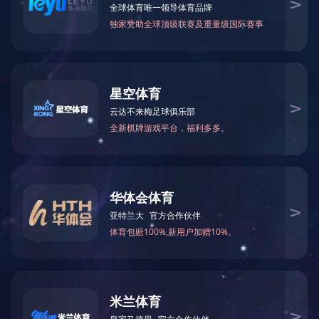
线-乐鱼在线(中
在线-乐鱼在线
鱼在线(中国) 材
鱼在线(中国)
鱼
国)
(中国)
料


材料特点
Kanplon 系列TF级为低烟无卤防火挤出级，符合UL94及
UL1581标准，不含PH3，硬度50A--100A，雾面效果，良好的
电气绝缘性能、舒适的手感，适用于各类线材，应用于USB数据
线、耳机线（线头）、音频视频线（线头）、HDMI线，连接器
插头等