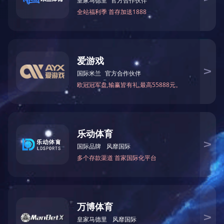
相关产品
乐鱼在线-乐鱼在线(中国) 弹性体料
ONLINE MESSAGE
在线留言
提交您的需求，我们将安排专业人员联系您提供服务