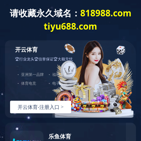

乐鱼在线
乐鱼在线-乐鱼在线(中国)
→
客户应用
→
生活用品乐鱼在线-

返回上级
乐鱼在线(中国)
生活用品乐鱼在线-乐鱼在线(中
国) 应用方案
折叠盆包胶乐鱼
花洒喷头乐鱼在
折叠盆乐鱼在线-
衣架乐鱼在线-乐