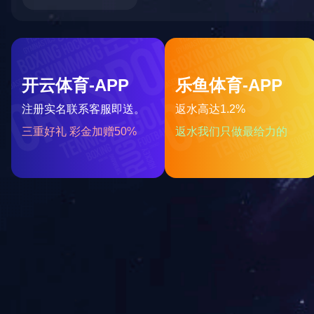
Kanplon 系列 乐鱼在线-乐鱼在线(中国) TZ级为一般
相关产品