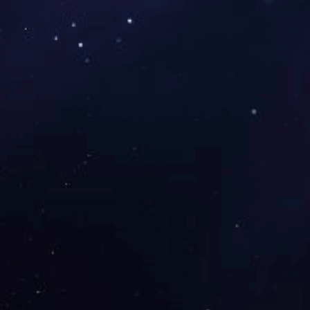
提交您的需求，我们将安排专业人员联系您提供服务
乐鱼在线-乐鱼在线(中国) 样品与

免费领取
核心产品
客户应用