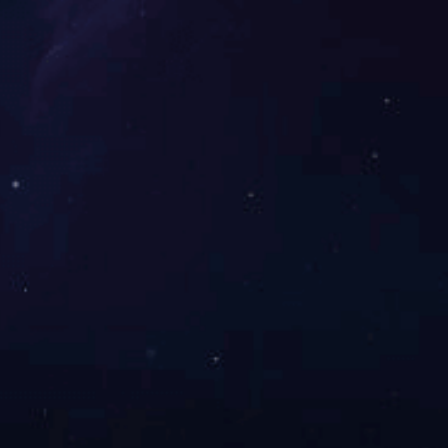
应用方案
研发智造
品质管理
新闻资讯