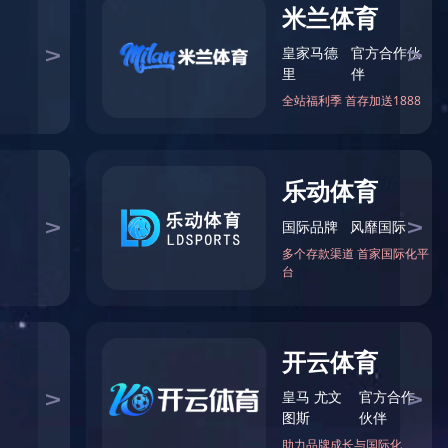
) 材料
握把乐鱼在线-乐鱼在线(中国)