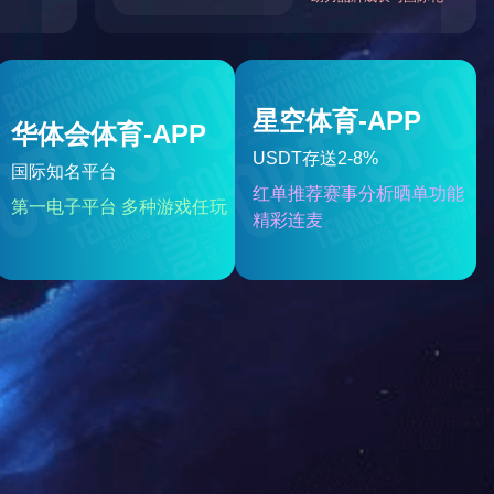
震垫、止滑件、箱包配件、自行车配件、牙刷手柄、地毯等 。