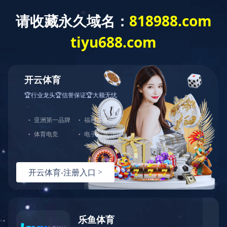

乐鱼在线
乐鱼在线-乐鱼在线(中国)
→
客户应用
→
工具配件乐鱼在线-

返回上级
乐鱼在线(中国)
工具配件乐鱼在线-乐鱼在线(中
国) 应用方案
仪表套子乐鱼在
仪表壳包胶乐鱼
握把乐鱼在线-乐
握把乐鱼在线-乐
配