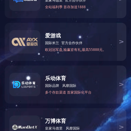
相关产品
乐鱼在线-乐鱼在线(中国) 弹性体料
ONLINE MESSAGE
在线留言
提交您的需求，我们将安排专业人员联系您提供服务