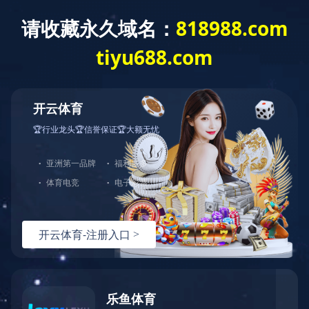

乐鱼在线
乐鱼在线-乐鱼在线(中国)
→
客户应用
→
公仔玩具乐鱼在线-

返回上级
乐鱼在线(中国)
公仔玩具乐鱼在线-乐鱼在线(中
国) 应用方案
玩具轮胎皮乐鱼
玩具轮胎乐鱼在
玩具轮胎乐鱼在
玩具公仔乐鱼在