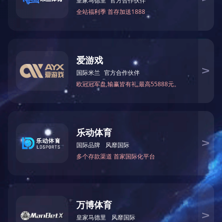
相关产品
乐鱼在线-乐鱼在线(中国) 弹性体料
ONLINE MESSAGE
在线留言
提交您的需求，我们将安排专业人员联系您提供服务