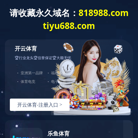

乐鱼在线
乐鱼在线-乐鱼在线(中国)
→
客户应用
→
公仔玩具乐鱼在线-

返回上级
乐鱼在线(中国)
公仔玩具乐鱼在线-乐鱼在线(中
国) 应用方案
玩具轮胎皮乐鱼
玩具轮胎乐鱼在
玩具轮胎乐鱼在
玩具公仔乐鱼在