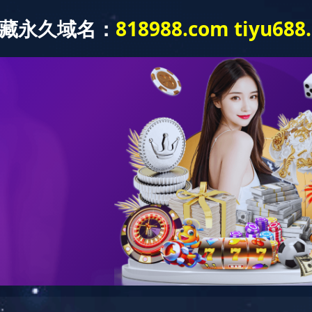
线-乐鱼在线(中国)
核心产品
客户应用
研发智造
品质管理
新
鱼在线(中国)
件乐鱼在线-乐鱼在线(中国) 