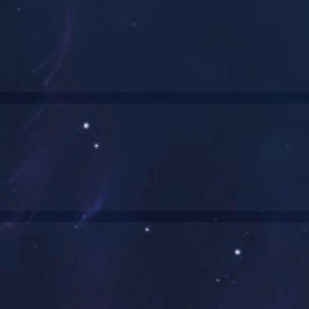
件乐鱼在线-乐鱼在线(中国)
方向盘tpr胶料