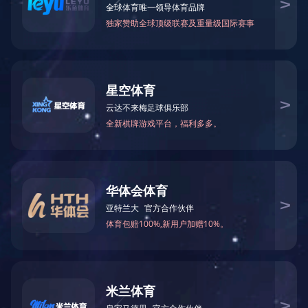
线-乐鱼在线(中
线-乐鱼在线(中
乐鱼在线(中国)
乐鱼在线(中国)
国) 材料
国)
原料


材料特点
Kanplon 系列 乐鱼在线-乐鱼在线(中国) TA级为功能级，硬度
45A-100A，包胶ABS、PC、PA、AS等双色射出成型，耐磨、
耐刮，手感舒适，雾面效果，耐老化、耐化学性佳，产品应用于
温度计、仪表壳、蓝牙耳挂、电动工具手柄等。