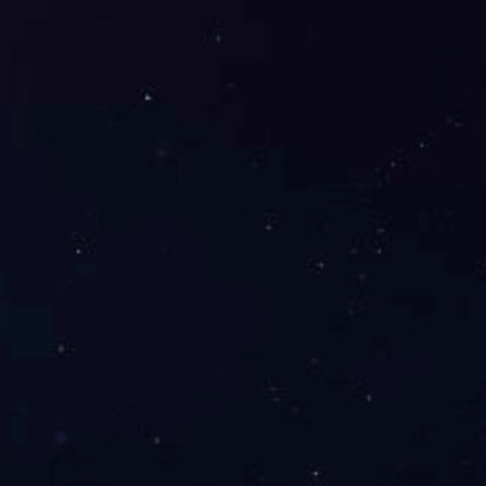
快捷导航
联系方式