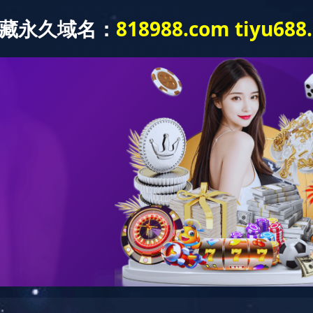
线-乐鱼在线(中国)
核心产品
客户应用
研发智造
品质管理
新
鱼在线(中国)
材乐鱼在线-乐鱼在线(中国) 