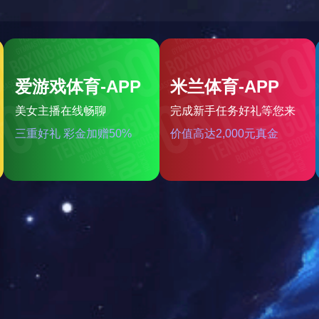
级，硬度0A-100A，雾面效果，可包胶PP、PS或单独射出成型，应用于减