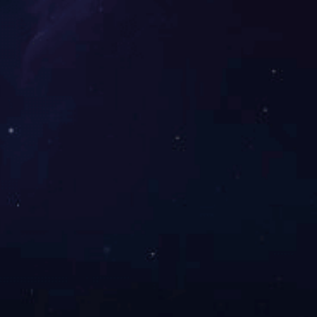
应用方案
研发智造
品质管理
新闻资讯