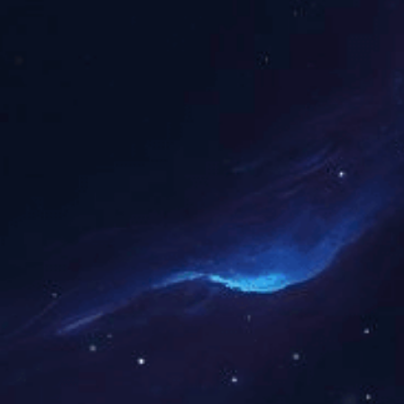
乐鱼在线-乐鱼在线(中国) 弹性体料
ONLINE MESSAGE
在线留言