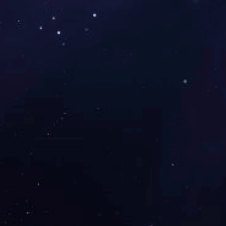
提交您的需求，我们将安排专业人员联系您提供服务
乐鱼在线-乐鱼在线(中国) 样品与

免费领取
核心产品
客户应用