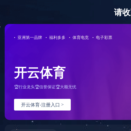
乐鱼在
乐鱼在线
乐鱼在线-乐鱼在线(中国)
→
客户应用
→
运动器材乐鱼在线-乐
运动器