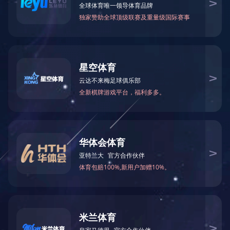
线-乐鱼在线(中
线(中国) 游泳蛙
线-乐鱼在线(中
线-乐鱼在线(中
鱼
国)
鞋
国)
国)


材料特点
Kanplon系列 乐鱼在线-乐鱼在线(中国) TS级为优良级，硬度
10A-100A，包胶PP、PE或单独成型，耐刮，雾面效果，手感
舒适，应用于婴儿车轮、文具用品、玩具、运动水壶、潜水用品
等。