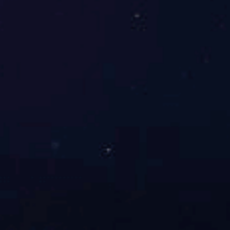
乐鱼在线-乐鱼在线(中国) 材料
材料乐鱼在线-乐鱼在线(中国)
乐鱼在线-乐鱼在线(中国) 包胶料