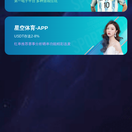
相关资讯
TPR原料加工过程中，如何提高表面质量?
2026-05-13
如何提升乐鱼在线-乐鱼在线(中国) 原料的透光率?
2026-05-11
TPR材料加工过程中，如何避免产生气泡?
2026-05-08
乐鱼在线-乐鱼在线(中国) 材料的加工温度范围是多少?