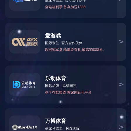
TPR材料的储存条件要满足以下要求：
一、温度控制：
TPR材料的储存温度需严格控制在合理范围内，高温环境会
加速材料软化，甚至导致颗粒粘连或熔化，影响TPR材料的流动