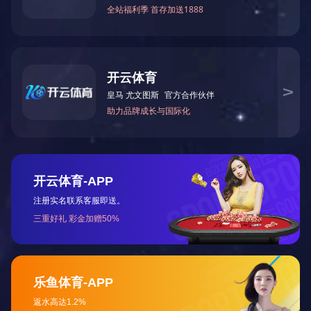
性和加工性能。低温环境则可能使TPR材料变脆，增加加工断裂
风险，降低制品的柔韧性和耐用性。因此，需根据季节和仓库条
件，通过空调或通风设备调节温度，确保储存环境稳定。
二、湿度管理：
TPR材料对湿度敏感，吸湿后易软化、发黏，甚至滋生霉
斑，导致TPR材料表面质量下降。高湿度环境还会加速TPR材料
中的添加剂分解，影响其物理性能和化学稳定性。储存环境湿度
需控制在一定标准以下，南方梅雨季节或沿海地区需使用除湿机
或干燥剂，保持仓库干燥。若TPR材料已吸湿，加工前需进行干
燥处理，否则易产生气泡、银纹等缺陷。
三、密封包装：
TPR材料需采用密封包装，以减少与空气、灰尘的接触，避
免氧化反应导致性能下降。密封包装可防止材料吸收水分和异
味，保持其纯净度和加工一致性。内层用防潮材料，外层用坚固
容器，双重保护确保TPR材料质量。包装破损或开封后未及时密
封的材料，需优先使用，避免长期暴露导致性能劣化。