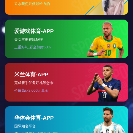
四、堆放规范：
TPR材料颗粒堆放高度需控制在合理范围内，底层需垫托盘
或木板防潮。若堆放过高，底层材料受压易变形、粘连，甚至压
碎颗粒，影响下料和加工效率。堆放区域需远离热源、阳光直射
及化学腐蚀品，避免TPR材料受热变形或发生化学反应。同时，
需保持仓库整洁，避免杂物堆积影响TPR材料取用和通风。
综上所述，我们可以看出，通过控制温度、湿度，采用密封
包装，规范堆放方式，可有效延长TPR材料的保质期，减少生产
损耗。因此，TPR材料企业需建立储存管理制度，定期检查仓库
环境，培训员工规范操作，从源头保障TPR材料的稳定供应，为
高品质制品生产奠定基础。
分享到：
上一篇：
TPR材料注塑后表面有瑕疵，该如何解决?
下一篇：
如何控制乐鱼在线-乐鱼在线(中国) 材料制品尺寸精度?