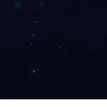
ONLINE MESSAGE
在线留言
提交您的需求，我们将安排专业人员联系您提供服务