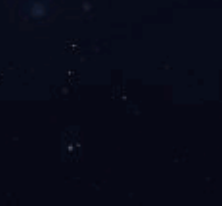
乐鱼在线-乐鱼在线(中国) 原材料
乐鱼在线-乐鱼在线(中国) 塑胶原料
乐鱼在线-乐鱼在线(中国) 材料
材料乐鱼在线-乐鱼在线(中国)
乐鱼在线-乐鱼在线(中国) 包胶料