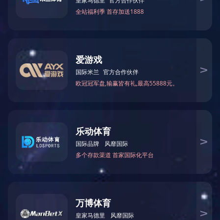
乐鱼在线-乐鱼在线(中国) 原料制品边缘毛刺多，可采取以
下方法进行优化去除：
(1)模具设计优化，从源头减少乐鱼在线-乐鱼在线(中国) 原
料毛刺产生
模具是乐鱼在线-乐鱼在线(中国) 原料成型的关键工具，合
理的模具设计能从源头上减少毛刺的出现。在设计模具时，要确