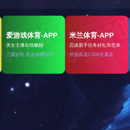
生级，硬度0A-100A，达食品级标准，SEBS氢化级，可包胶PP，舒适的