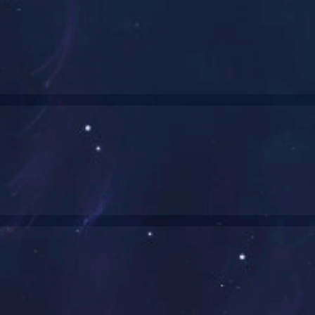
-乐鱼在线(中国) 材质成人用品
乐鱼在线-乐鱼在线(中国) 