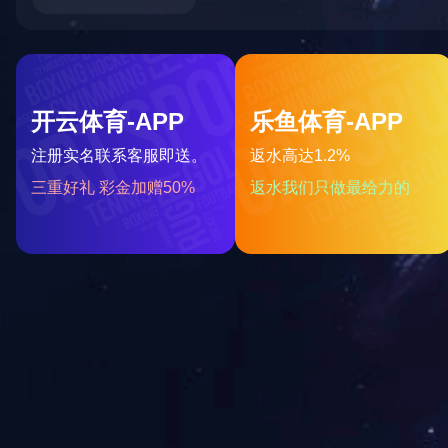
Kanplon 系列 乐鱼在线-乐鱼在线(中国) TC级透明卫
件、潜水眼镜、玩具等。
相关产品