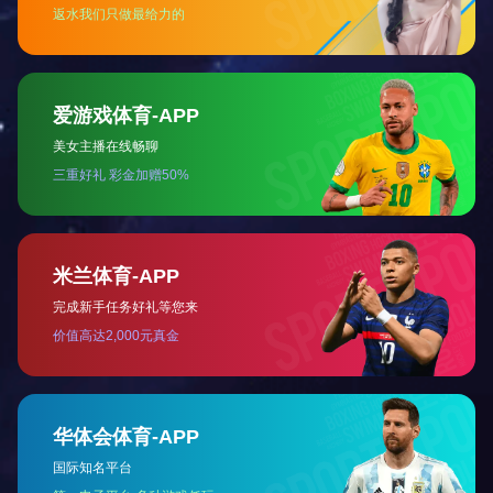
游泳蛙鞋乐鱼在线-乐鱼在线(中国)
耳机壳乐鱼在线-乐鱼在线(中国)
耳机壳乐鱼在线-乐鱼在线(中国) 料
耳机线乐鱼在线-乐鱼在线(中国)
ONLINE MESSAGE
在线留言