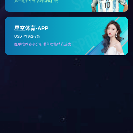
提交您的需求，我们将安排专业人员联系您提供服务