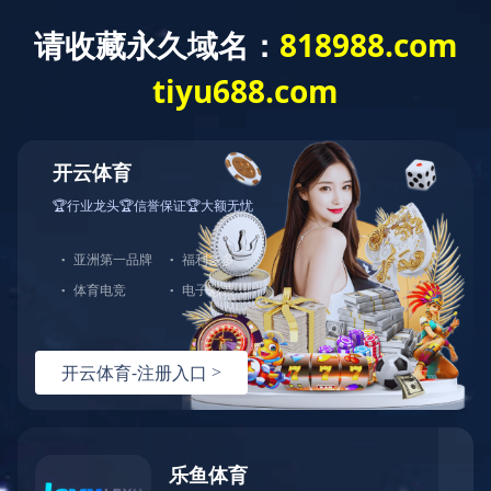

乐鱼在线
乐鱼在线-乐鱼在线(中国)
→
核心产品
→
TPV

返回上级