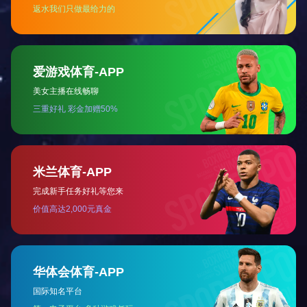
手动打蛋器乐鱼在线-乐鱼在线(中国)
食品级雪糕勺乐鱼在线-乐鱼在线(中国)
衣架乐鱼在线-乐鱼在线(中国) 材料
乐鱼在线-乐鱼在线(中国) 小风扇材料
ONLINE MESSAGE
在线留言