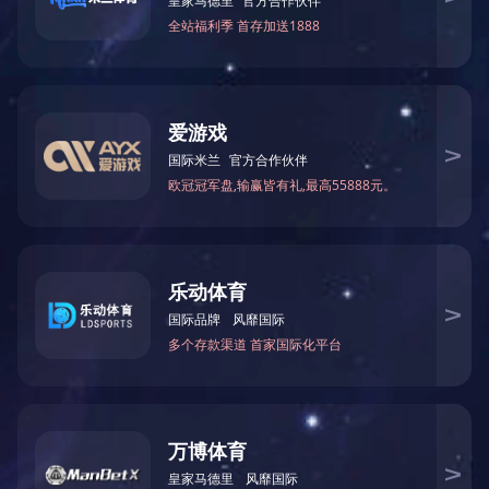
产品介绍
Kanplon TV级为功能级，以EPDM+PP+SEBS为基材，硬度
35A-100A,雾面效果，良好的手感、良好的耐高温和耐磨性能，
适用于特殊要求之产品。产品应用于航空航天、通讯电器、汽车
配件、密封圈等。
应用方案