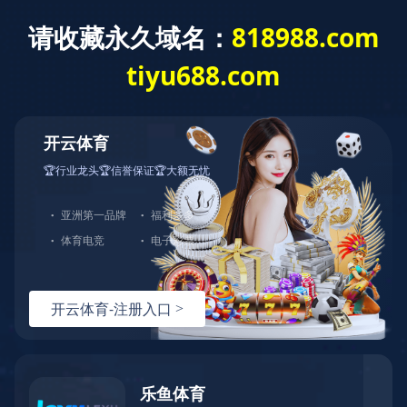

乐鱼在线
乐鱼在线-乐鱼在线(中国)
→
新闻资讯
→
行业前沿

返回上级
维护乐鱼在线-乐鱼在线(中国) 原料，应避开
哪些不良储存环境?
责任编辑：广东力塑乐鱼在线-乐鱼在线(中国)
发布日期：2026-01-
23
文章标签：乐鱼在线-乐鱼在线(中国) 原料
摘要
乐鱼在线-乐鱼在线(中国) 原料作为一种兼具橡胶弹性和塑