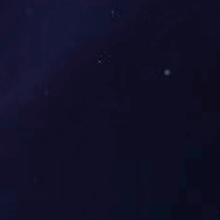
同时避免与其他化学品接触以维持性能稳定。
综上所述，我们可以看出，科学维护乐鱼在线-乐鱼在线(中
国) 原料储存环境，是保障材料性能稳定、提升生产效率的重要
基础。因此，我们通过控制温度(5-35℃)、湿度(≤60%)、避光、
隔氧及防污染五大关键措施，可有效延长乐鱼在线-乐鱼在线(中
国) 原料的保质期(通常为1-2年)，减少性能劣化风险。当然啦，
对于高端应用场景，建议采用更严格的储存条件，如恒温恒湿库
或真空包装，并定期检测乐鱼在线-乐鱼在线(中国) 原料性能，
确保从原料到制品的全链条质量可控。
分享到：
上一篇：
TPR弹性体材料为何被认为是环保型材料?
下一篇：
TPR材料出现应力发白现象，该如何处理?