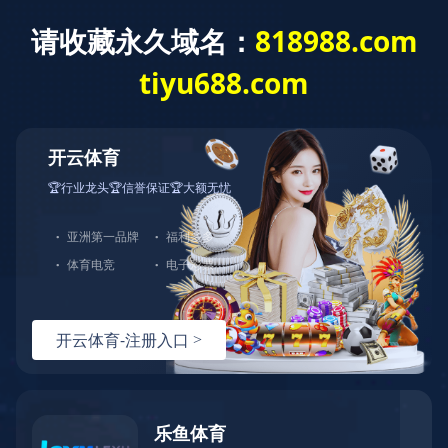

乐鱼在线
乐鱼在线-乐鱼在线(中国)
→
新闻资讯
→
力塑新闻

返回上级
2020 DMP大湾区工业博览会开幕 力塑带您
领略塑胶材料风采
责任编辑：广东力塑乐鱼在线-乐鱼在线(中国)
发布日期：2020-11-
27
文章标签：
摘要
11月24日，为期4天的2020DMP大湾区工业博览会在深