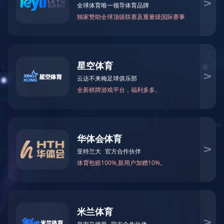
圳国际会展中心(宝安新馆)盛大开幕，这是DMP工博会继
2019年在深圳国际会展中心首秀后，第二次在宝安举办。
作为疫情后时代的一次工业制造业交流盛会，汇集了来自
全...
11月24日，为期4天的2020DMP大湾区工业博览会在深圳国际会展中心
(宝安新馆)盛大开幕，这是DMP工博会继2019年在深圳国际会展中心首秀
后，第二次在宝安举办。作为疫情后时代的一次工业制造业交流盛会，汇
集了来自全国各地的企业和专家学者，各界社会精英齐聚一堂，共享行业
资源，共谋未来发展。