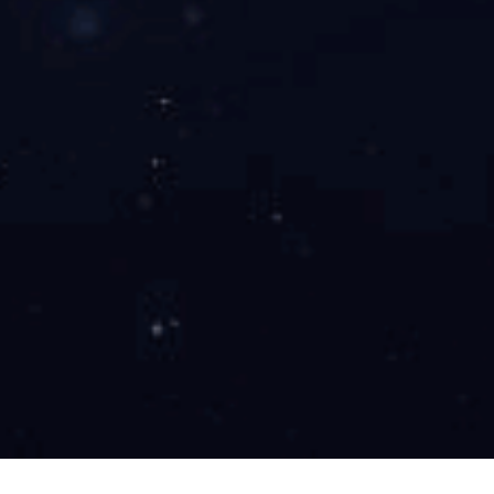
2026-05-11
TPR材料加工过程中，如何避免产生气泡?
2026-05-08
乐鱼在线-乐鱼在线(中国) 材料的加工温度范围是多少?
2026-05-06
相关推荐