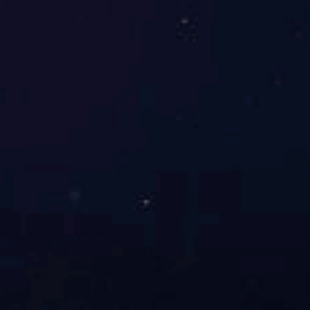
为行业注入新的动力，促进粤港澳大湾区经济蓬勃发展。
分享到：
上一篇：
关于力塑
下一篇：
力塑企业2020年回顾与展望：继续深耕，用更好的产品服务客户
相关资讯
TPR原料加工过程中，如何提高表面质量?
2026-05-13
如何提升乐鱼在线-乐鱼在线(中国) 原料的透光率?