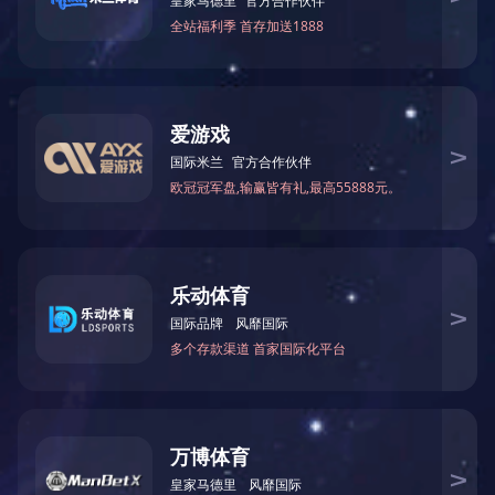
产品介绍
Kanplon TPR级分本色亮面级（N）、高透明级（T），硬度
20A-100A,SBS材质，用于改性PP、ABS、PS等增韧效果，可
包胶PS、AS，一般之耐侯性，产品适合于室内使用,产品应用于
冰格盒、吸盘、测试杯、公仔玩具等。
应用方案