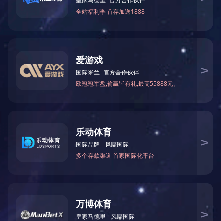
产品介绍
Kanplon TV级为功能级，以EPDM+PP+SEBS为基材，硬度
35A-100A,雾面效果，良好的手感、良好的耐高温和耐磨性能，
适用于特殊要求之产品。产品应用于航空航天、通讯电器、汽车
配件、密封圈等。
应用方案