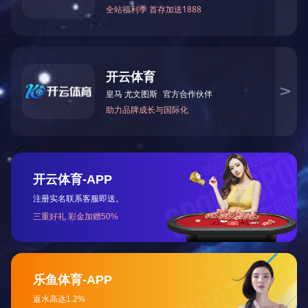
乐鱼在线-乐鱼在线(中国) 小风扇材料
保护壳乐鱼在线-乐鱼在线(中国)
表带乐鱼在线-乐鱼在线(中国) 材料
表盒包胶乐鱼在线-乐鱼在线(中国)