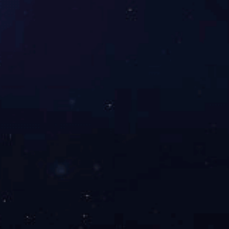
应用方案
研发智造
品质管理
新闻资讯
用方案
研发实力
性能特点
力塑新闻
用方案
科研成果
应用范围
行业前沿
用方案
智造基地
检测设备
技术百科