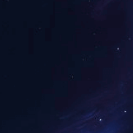
保护壳乐鱼在线-乐鱼在线(中国)
表带乐