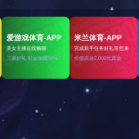
材，硬度35A-100A,雾面效果，良好的手感、良好的耐高温和耐磨性能，适