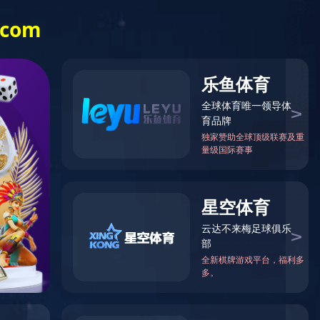
134-2096-9623
闻资讯
关于我们
联系合作
返回上级

以EPDM+PP+SEBS为基材，硬度35A-100A,雾面效果，良好的手感、
适用于特殊要求之产品。产品应用于航空航天、通讯电器、汽车配