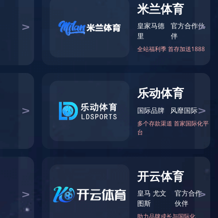

应用方案
96-9623