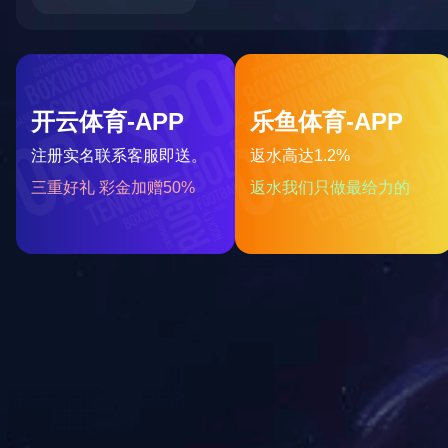
产品介绍
Kanplon TV级为功能级，以EPDM+PP+SEBS为基
封圈等。
应用方案