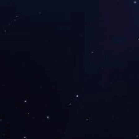
乐鱼在线-乐鱼在线(中国) 样品与

免费领取
核心产品
客户应用
乐鱼在线-乐鱼在线(中国)
生活用品乐鱼在线-乐鱼在线(中国) 应
TPR
运动器材乐鱼在线-乐鱼在线(中国) 应
TPV
消费电子乐鱼在线-乐鱼在线(中国) 应