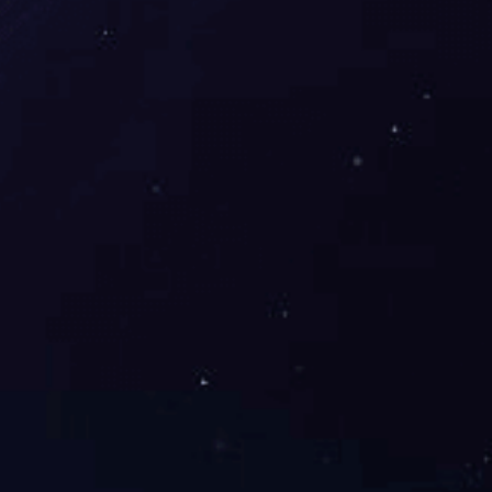
食品密封盖乐鱼在线-乐鱼在线(中国)