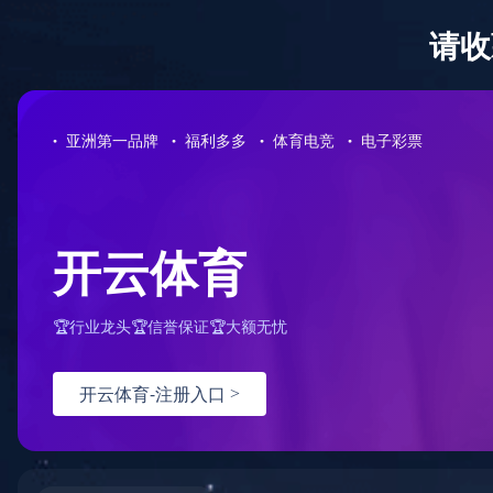
乐鱼在
乐鱼在线
乐鱼在线-乐鱼在线(中国)
→
核心产品
→
TPV