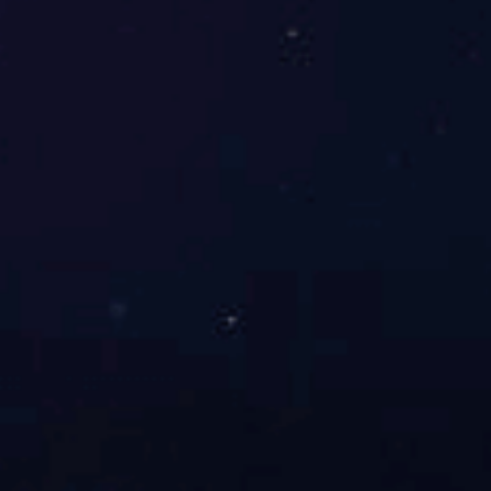
通过双螺杆挤出机+水下切生产线自动化设备的应用，不仅
减少了人工干预，降低了生产成本，更保证了生产过程的稳定性
和可持续性。这种自动化的生产模式，不仅提升了力塑乐鱼在
线-乐鱼在线(中国) 的生产效率，更在行业内树立了新的标杆，
引领了精细化工领域的创新潮流。相信在自动化生产线的助力
下，力塑乐鱼在线-乐鱼在线(中国) 能够更好地满足市场对于高
品质、高效率、高稳定性产品的需求。