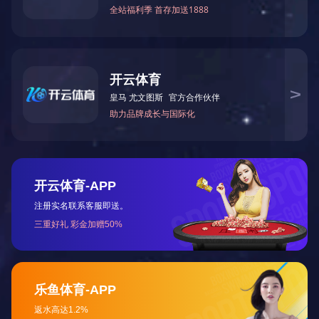
面对这些挑战，力塑乐鱼在线-乐鱼在线(中国) 生产企业并
没有退缩，反而坚定地选择了技术创新这条道路。他们深知，只
有通过不断的技术创新，才能突破生产瓶颈，实现生产效率的质
的飞跃。于是，他们决定引入双螺杆挤出机+水下切生产线自动
化设备，对传统生产线进行全面升级，从而扩大生产围度，助力
生产新高效。