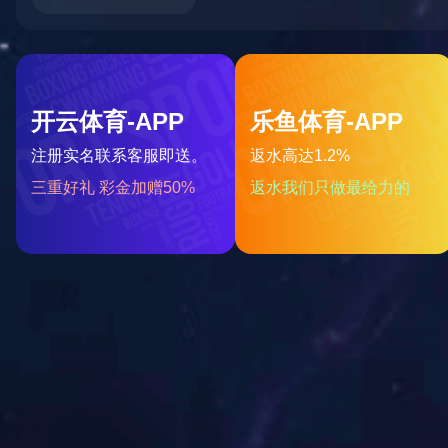
建了一个集产品展示、技术交流、商务合作、思想碰撞于一体