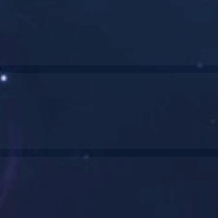
力量的盛宴——DMP大湾区工业博览会，在深圳国际会展中心
来自世界各地的顶尖企业参展，更成为推动大湾区乃至全球工
术、前沿产品与解决方案在此汇聚，共同绘制出一幅工业4.0
线-乐鱼在线(中国) 以其卓越的乐鱼在线-乐鱼在线(中国)
的盛宴——DMP大湾区工业博览会，在深圳国际会展中心(宝安)
的顶尖企业参展，更成为推动大湾区乃至全球工业升级与转型的
案在此汇聚，共同绘制出一幅工业4.0时代的宏伟画卷。在这场科
乐鱼在线-乐鱼在线(中国) 应用产品，成为了展会上一颗璀璨的明
盛会之一，始终致力于推动制造业的转型升级与高质量发展。本
地的参展商和观众，共同见证了工业领域的最新成果与未来趋势。
前沿领域，还设置了多个主题论坛与研讨会，为参展商与观众搭