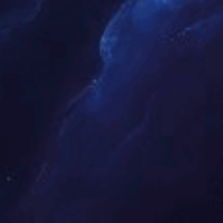
攒动，来自国内外的专业观众、采购商以及行业专家纷纷驻足咨
中国) 产品表现出浓厚的兴趣与合作意向。许多客户在深入了解产品
线-乐鱼在线(中国) 携手共进，共同探索材料科学的无限可能。
企业进行交流与合作，共同探讨材料科学的未来发展方向，为行业进