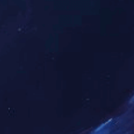
乐鱼在线-乐鱼在线(中国) 材料
材料乐鱼在线-乐鱼在线(中国)
乐鱼在线-乐鱼在线(中国) 包胶料