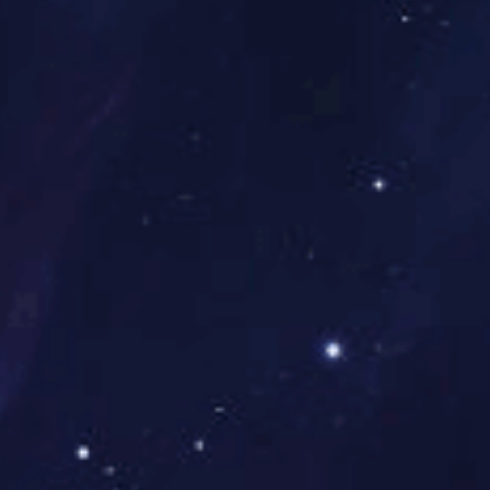
展会舞台
的领军企业，此次携其旗舰产品——乐鱼在线-乐鱼在线(中国)
。在位于10G05的展位上，力塑乐鱼在线-乐鱼在线(中国) 精心
家居用品、儿童玩具、运动器材、医疗器械等多个领域的广泛应
鱼在线(中国) 材料卓越的弹性、耐磨性、耐化学性以及环保性
料科学与技术创新方面的深厚底蕴，更体现了力塑乐鱼在线-乐鱼在
。