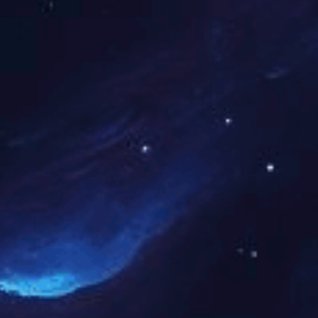
展会期间，力塑乐鱼在线-乐鱼在线(中国) 的展位前人头
询，对力塑乐鱼在线-乐鱼在线(中国) 的乐鱼在线-乐鱼在线(
性能及应用优势后，当即表达了合作的愿望，期待与力塑乐鱼在
此外，力塑乐鱼在线-乐鱼在线(中国) 还积极与参展的其他
步贡献力量。