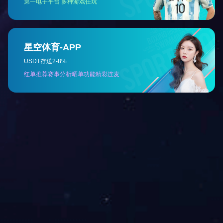
提交您的需求，我们将安排专业人员联系您提供服务