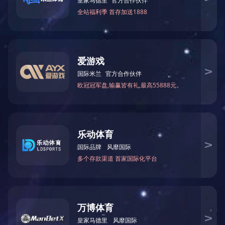
产品介绍
Kanplon TPR级分本色亮面级（N）、高透明级（T），硬度
20A-100A,SBS材质，用于改性PP、ABS、PS等增韧效果，可
包胶PS、AS，一般之耐侯性，产品适合于室内使用,产品应用于
冰格盒、吸盘、测试杯、公仔玩具等。
应用方案