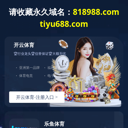

乐鱼在线
乐鱼在线-乐鱼在线(中国)
→
核心产品
→
TPR

返回上级